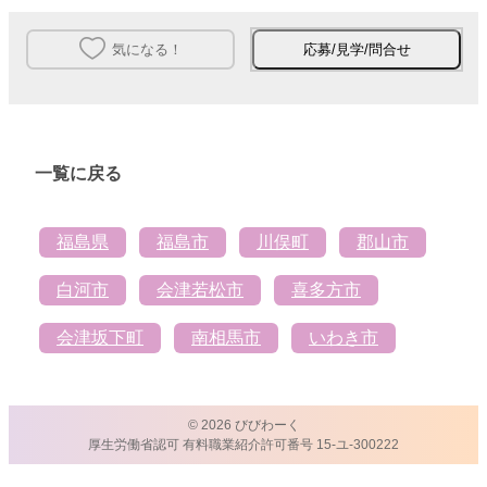
気になる！
応募/見学/問合せ
一覧に戻る
福島県
福島市
川俣町
郡山市
白河市
会津若松市
喜多方市
会津坂下町
南相馬市
いわき市
© 2026 びびわーく
厚生労働省認可 有料職業紹介許可番号 15-ユ-300222