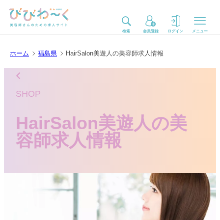
検索
会員登録
ログイン
メニュー
ホーム
福島県
HairSalon美遊人の美容師求人情報
SHOP
HairSalon美遊人の美
容師求人情報