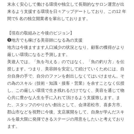
末永く安心して働ける環境や独立して長期的なサロン運営が出
来るよう支援する環境を日々アップデートしており、この12 年
間で5 名の独立開業者を輩出しております。
【現在の取組みと今後のビジョン】
❶地方でも稼げる美容師になる為の支援
地方は今後ますます人口減少の状況となり、顧客の獲得がより
厳しい環境になると予測します。
美遊人では、「魚を与える」のではなく、「魚の釣り方」を伝
授します。つまり、美容師を安定して続けていくためには、自
分自身の手で、自分のファンを創出しなくてはいけません。そ
の為のスキル（技術・知識・接客・営業）を余すことなく伝授
し、この厳しい環境で生き残れるだけでなく、美容を通じて物
心共に豊かな人生を手に入れて頂けるよう支援致します。ま
た、スタッフのやりがい創出として、会津若松市、喜多方市、
郡山市などを視野に今後、支店展開をして、自身が学んだスキ
ルを最大限に発揮できるステージの用意をしたいと考えており
ます。