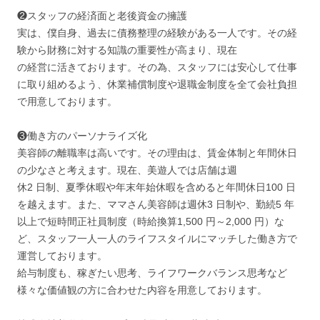
❷スタッフの経済面と老後資金の擁護
実は、僕自身、過去に債務整理の経験がある一人です。その経
験から財務に対する知識の重要性が高まり、現在
の経営に活きております。その為、スタッフには安心して仕事
に取り組めるよう、休業補償制度や退職金制度を全て会社負担
で用意しております。
❸働き方のパーソナライズ化
美容師の離職率は高いです。その理由は、賃金体制と年間休日
の少なさと考えます。現在、美遊人では店舗は週
休2 日制、夏季休暇や年末年始休暇を含めると年間休日100 日
を越えます。また、ママさん美容師は週休3 日制や、勤続5 年
以上で短時間正社員制度（時給換算1,500 円～2,000 円）な
ど、スタッフ一人一人のライフスタイルにマッチした働き方で
運営しております。
給与制度も、稼ぎたい思考、ライフワークバランス思考など
様々な価値観の方に合わせた内容を用意しております。