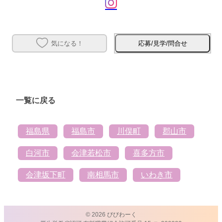
気になる！
応募/見学/問合せ
一覧に戻る
福島県
福島市
川俣町
郡山市
白河市
会津若松市
喜多方市
会津坂下町
南相馬市
いわき市
© 2026 びびわーく