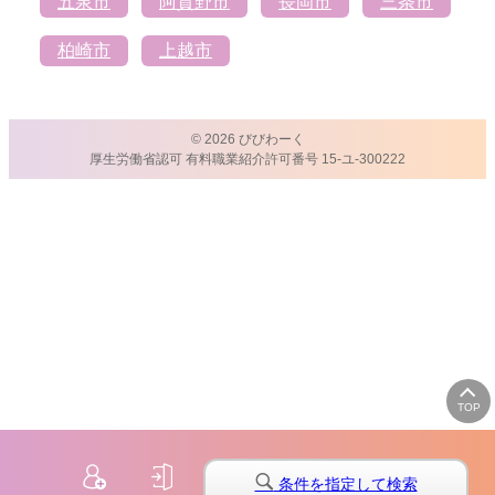
五泉市
阿賀野市
長岡市
三条市
柏崎市
上越市
© 2026 びびわーく
厚生労働省認可 有料職業紹介許可番号 15-ユ-300222
TOP
条件を指定して検索