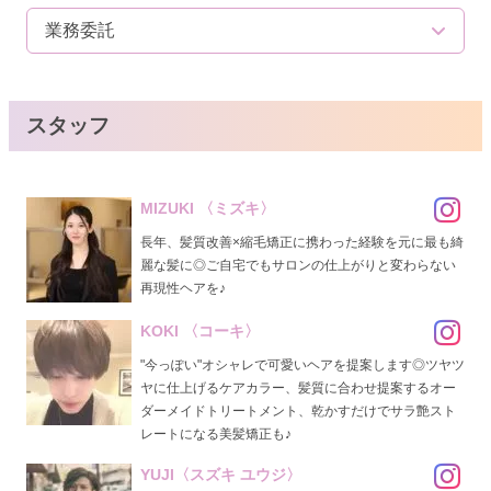
業務委託
スタッフ
MIZUKI 〈ミズキ〉
長年、髪質改善×縮毛矯正に携わった経験を元に最も綺
麗な髪に◎ご自宅でもサロンの仕上がりと変わらない
再現性ヘアを♪
KOKI 〈コーキ〉
"今っぽい"オシャレで可愛いヘアを提案します◎ツヤツ
ヤに仕上げるケアカラー、髪質に合わせ提案するオー
ダーメイドトリートメント、乾かすだけでサラ艶スト
レートになる美髪矯正も♪
YUJI〈スズキ ユウジ〉