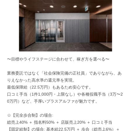
〜目標やライフステージに合わせて、稼ぎ方を選べる〜
業務委託ではなく「社会保険完備の正社員」でありながら、あ
りえなかった高水準の還元率を実現。
最低保障給（22.5万円）もあるため安心です。
口コミ手当（1件1,000円・上限なし）や各種役職手当（3万〜2
0万円）など、手厚いプラスアルファが魅力です。
☆【完全歩合制】の場合:
総売上40% ＋ 指名料50% ＋ 店販売上20% ＋ 口コミ手当
【固定給制】の場合: 基本給22.5万円 ＋ 歩合（総売上6%）＋